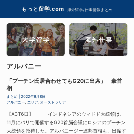
もっと留学.com
海外留学/仕事情報まとめ
アルバニー
「プーチン氏居合わせてもG20に出席」 豪首
相
まとめ
|
2022年6月8日
アルバニー
,
エリア
,
オーストラリア
【ACT6日】 インドネシアのウィドド大統領は、
11月にバリで開催するG20首脳会議にロシアのプーチン
大統領を招待した。アルバニージー連邦首相も、出席す