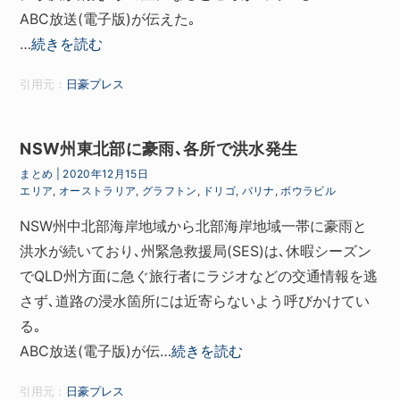
ABC放送(電子版)が伝えた｡
…
続きを読む
引用元：
日豪プレス
NSW州東北部に豪雨､各所で洪水発生
まとめ
|
2020年12月15日
エリア
,
オーストラリア
,
グラフトン
,
ドリゴ
,
バリナ
,
ボウラビル
NSW州中北部海岸地域から北部海岸地域一帯に豪雨と
洪水が続いており､州緊急救援局(SES)は､休暇シーズン
でQLD州方面に急ぐ旅行者にラジオなどの交通情報を逃
さず､道路の浸水箇所には近寄らないよう呼びかけてい
る｡
ABC放送(電子版)が伝…
続きを読む
引用元：
日豪プレス