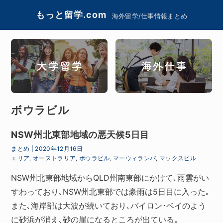
もっと留学.com
海外留学/仕事情報まとめ
ボウラビル
NSW州北東部地域の悪天候5日目
まとめ
|
2020年12月16日
エリア
,
オーストラリア
,
ボウラビル
,
マーウィランバ
,
マックスビル
NSW州北東部地域からQLD州南東部にかけて､雨雲がい
すわっており､NSW州北東部では豪雨は5日目に入った｡
また､海岸部は大波が続いており､バイロン･ベイのよう
に砂浜が消え､砂の崖になるところが出ている｡