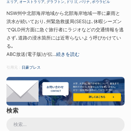
エリア
,
オーストラリア
,
グラフトン
,
ドリゴ
,
バリナ
,
ボウラビル
NSW州中北部海岸地域から北部海岸地域一帯に豪雨と
洪水が続いており､州緊急救援局(SES)は､休暇シーズン
でQLD州方面に急ぐ旅行者にラジオなどの交通情報を逃
さず､道路の浸水箇所には近寄らないよう呼びかけてい
る｡
ABC放送(電子版)が伝…
続きを読む
引用元：
日豪プレス
検索
検
索: