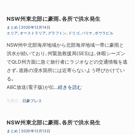
NSW州東北部に豪雨､各所で洪水発生
まとめ
|
2020年12月14日
エリア
,
オーストラリア
,
グラフトン
,
ドリゴ
,
バリナ
,
ボウラビル
NSW州中北部海岸地域から北部海岸地域一帯に豪雨と
洪水が続いており､州緊急救援局(SES)は､休暇シーズン
でQLD州方面に急ぐ旅行者にラジオなどの交通情報を逃
さず､道路の浸水箇所には近寄らないよう呼びかけてい
る｡
ABC放送(電子版)が伝…
続きを読む
引用元：
日豪プレス
NSW州東北部に豪雨､各所で洪水発生
まとめ
|
2020年12月13日