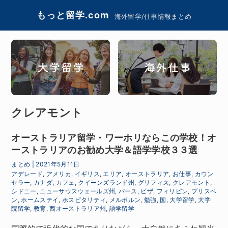
もっと留学.com
海外留学/仕事情報まとめ
クレアモント
オーストラリア留学・ワーホリならこの学校！オ
ーストラリアのお勧め大学＆語学学校３３選
まとめ
|
2021年5月11日
アデレード
,
アメリカ
,
イギリス
,
エリア
,
オーストラリア
,
お仕事
,
カウン
セラー
,
カナダ
,
カフェ
,
クイーンズランド州
,
グリフィス
,
クレアモント
,
シドニー
,
ニューサウスウェールズ州
,
パース
,
ビザ
,
フィリピン
,
ブリスベ
ン
,
ホームステイ
,
ホスピタリティ
,
メルボルン
,
勉強
,
国
,
大学留学
,
大学
院留学
,
教育
,
西オーストラリア州
,
語学留学