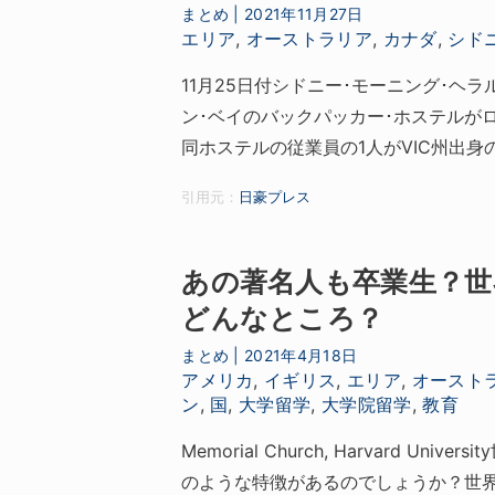
まとめ
|
2021年11月27日
エリア
,
オーストラリア
,
カナダ
,
シド
11月25日付シドニー･モーニング･ヘラ
ン･ベイのバックパッカー･ホステルが
同ホステルの従業員の1人がVIC州出
引用元：
日豪プレス
あの著名人も卒業生？
どんなところ？
まとめ
|
2021年4月18日
アメリカ
,
イギリス
,
エリア
,
オースト
ン
,
国
,
大学留学
,
大学院留学
,
教育
Memorial Church, Harvard
のような特徴があるのでしょうか？世