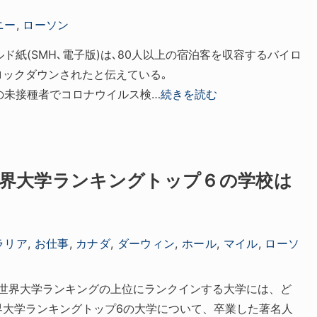
ニー
,
ローソン
ルド紙(SMH､電子版)は､80人以上の宿泊客を収容するバイロ
ロックダウンされたと伝えている｡
身の未接種者でコロナウイルス検…
続きを読む
世界大学ランキングトップ６の学校は
ラリア
,
お仕事
,
カナダ
,
ダーウィン
,
ホール
,
マイル
,
ローソ
 University世界大学ランキングの上位にランクインする大学には、ど
界大学ランキングトップ6の大学について、卒業した著名人