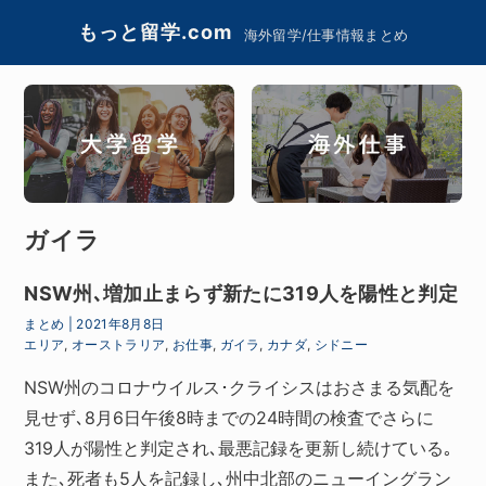
もっと留学.com
海外留学/仕事情報まとめ
ガイラ
NSW州､増加止まらず新たに319人を陽性と判定
まとめ
|
2021年8月8日
エリア
,
オーストラリア
,
お仕事
,
ガイラ
,
カナダ
,
シドニー
NSW州のコロナウイルス･クライシスはおさまる気配を
見せず､8月6日午後8時までの24時間の検査でさらに
319人が陽性と判定され､最悪記録を更新し続けている｡
また､死者も5人を記録し､州中北部のニューイングラン