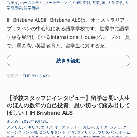
ステイ
,
ホームステイ
,
マーケティング
,
企画
,
受付
,
営業
,
国
,
大学留学
,
大
学院留学
,
語学留学
IH Brisbane ALSIH Brisbane ALSは、オーストラリア・
ブリスベンの中心地にある語学学校です。世界中に語学
学校を展開しているInternational Houseグループの一員
で、質の高い英語教育と、留学生に対する充…
続きを読む
引用元：
THE RYUGAKU
【学校スタッフにインタビュー】留学は長い人生
のほんの数年の自己投資、思い切って踏み出して
ほしい！IH Brisbane ALS
まとめ
|
2025年9月13日
アメリカ
,
イギリス
,
エリア
,
オーストラリア
,
お仕事
,
カナダ
,
カフェ
,
ク
イーンズランド州
,
コンサルタント
,
ビザ
,
フィリピン
,
ブリスベン
,
ホーム