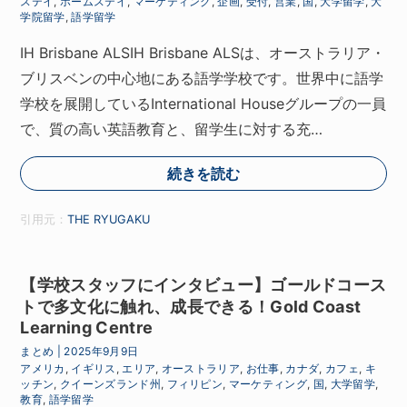
ステイ
,
ホームステイ
,
マーケティング
,
企画
,
受付
,
営業
,
国
,
大学留学
,
大
学院留学
,
語学留学
IH Brisbane ALSIH Brisbane ALSは、オーストラリア・
ブリスベンの中心地にある語学学校です。世界中に語学
学校を展開しているInternational Houseグループの一員
で、質の高い英語教育と、留学生に対する充…
続きを読む
引用元：
THE RYUGAKU
【学校スタッフにインタビュー】ゴールドコース
トで多文化に触れ、成長できる！Gold Coast
Learning Centre
まとめ
|
2025年9月9日
アメリカ
,
イギリス
,
エリア
,
オーストラリア
,
お仕事
,
カナダ
,
カフェ
,
キ
ッチン
,
クイーンズランド州
,
フィリピン
,
マーケティング
,
国
,
大学留学
,
教育
,
語学留学