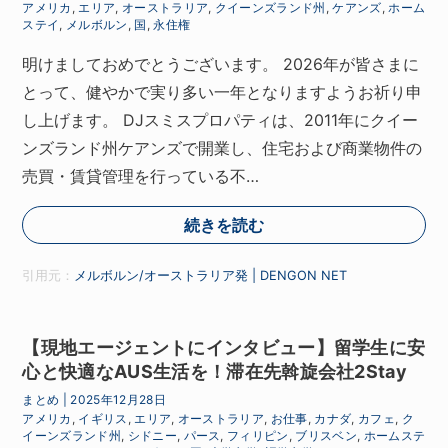
アメリカ
,
エリア
,
オーストラリア
,
クイーンズランド州
,
ケアンズ
,
ホーム
ステイ
,
メルボルン
,
国
,
永住権
明けましておめでとうございます。 2026年が皆さまに
とって、健やかで実り多い一年となりますようお祈り申
し上げます。 DJスミスプロパティは、2011年にクイー
ンズランド州ケアンズで開業し、住宅および商業物件の
売買・賃貸管理を行っている不…
続きを読む
引用元：
メルボルン/オーストラリア発 | DENGON NET
【現地エージェントにインタビュー】留学生に安
心と快適なAUS生活を！滞在先斡旋会社2Stay
まとめ
|
2025年12月28日
アメリカ
,
イギリス
,
エリア
,
オーストラリア
,
お仕事
,
カナダ
,
カフェ
,
ク
イーンズランド州
,
シドニー
,
パース
,
フィリピン
,
ブリスベン
,
ホームステ