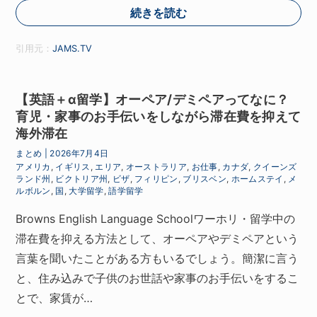
続きを読む
引用元：
JAMS.TV
【英語＋α留学】オーペア/デミペアってなに？
育児・家事のお手伝いをしながら滞在費を抑えて
海外滞在
まとめ
|
2026年7月4日
アメリカ
,
イギリス
,
エリア
,
オーストラリア
,
お仕事
,
カナダ
,
クイーンズ
ランド州
,
ビクトリア州
,
ビザ
,
フィリピン
,
ブリスベン
,
ホームステイ
,
メ
ルボルン
,
国
,
大学留学
,
語学留学
Browns English Language Schoolワーホリ・留学中の
滞在費を抑える方法として、オーペアやデミペアという
言葉を聞いたことがある方もいるでしょう。簡潔に言う
と、住み込みで子供のお世話や家事のお手伝いをするこ
とで、家賃が…