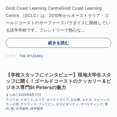
Gold Coast Learning CentreGold Coast Learning
Centre （GCLC）は、2010年からオーストラリア・ゴ
ールドコーストのサーファーズパラダイスに開校してい
る語学学校です。フレンドリーで熱心な…
続きを読む
引用元：
THE RYUGAKU
【学校スタッフにインタビュー】現地大学生スタ
ッフに聞く！ゴールドコーストのクッカリー＆ビ
ジネス専門St Petersの魅力
まとめ
|
2025年8月17日
アメリカ
,
イギリス
,
エリア
,
オーストラリア
,
お仕事
,
カナダ
,
クイーンズ
ランド州
,
グリフィス
,
フィリピン
,
ホスピタリティ
,
マーケティング
,
受
付
,
国
,
大学留学
,
語学留学