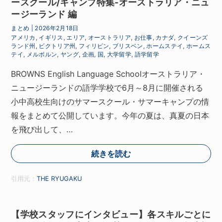
ースクール/キャンプ特集-オーストラリア・ニュ
ージーランド 編
まとめ
|
2026年2月18日
アメリカ
,
イギリス
,
エリア
,
オーストラリア
,
お仕事
,
カナダ
,
クイーンズ
ランド州
,
ビクトリア州
,
フィリピン
,
ブリスベン
,
ホームステイ
,
ホームス
テイ
,
メルボルン
,
ヤング
,
企画
,
国
,
大学留学
,
語学留学
BROWNS English Language Schoolオーストラリア・
ニュージーランドの語学学校で6月～8月に開催される
小中高校生向けのサマースクール・サマーキャンプの情
報をまとめて公開しています。今年の夏は、真夏の日本
を飛び出して、…
続きを読む
引用元：
THE RYUGAKU
【学校スタッフにインタビュー】各スキルごとに