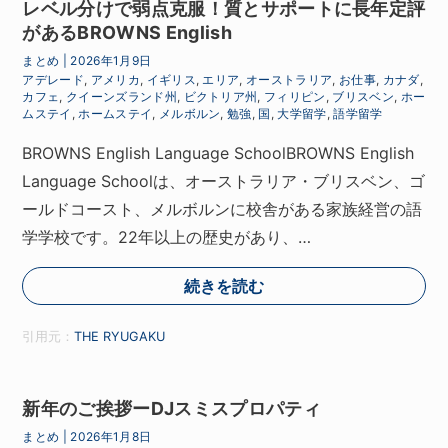
レベル分けで弱点克服！質とサポートに長年定評
があるBROWNS English
まとめ
|
2026年1月9日
アデレード
,
アメリカ
,
イギリス
,
エリア
,
オーストラリア
,
お仕事
,
カナダ
,
カフェ
,
クイーンズランド州
,
ビクトリア州
,
フィリピン
,
ブリスベン
,
ホー
ムステイ
,
ホームステイ
,
メルボルン
,
勉強
,
国
,
大学留学
,
語学留学
BROWNS English Language SchoolBROWNS English
Language Schoolは、オーストラリア・ブリスベン、ゴ
ールドコースト、メルボルンに校舎がある家族経営の語
学学校です。22年以上の歴史があり、…
続きを読む
引用元：
THE RYUGAKU
新年のご挨拶ーDJスミスプロパティ
まとめ
|
2026年1月8日