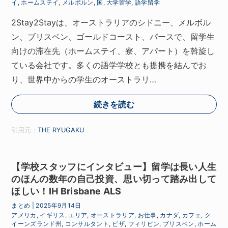
イ
,
ホームステイ
,
メルボルン
,
国
,
大学留学
,
語学留学
2Stay2Stayは、オーストラリアのシドニー、メルボル
ン、ブリスベン、ゴールドコースト、パースで、留学生
向けの滞在先（ホームステイ、寮、アパート）を斡旋し
ている会社です。多くの語学学校とも提携を結んでお
り、世界中からの学生のオーストラリ…
続きを読む
引用元：
THE RYUGAKU
【学校スタッフにインタビュー】留学は長い人生
のほんの数年の自己投資、思い切って踏み出して
ほしい！IH Brisbane ALS
まとめ
|
2025年9月14日
アメリカ
,
イギリス
,
エリア
,
オーストラリア
,
お仕事
,
カナダ
,
カフェ
,
ク
イーンズランド州
,
コンサルタント
,
ビザ
,
フィリピン
,
ブリスベン
,
ホーム