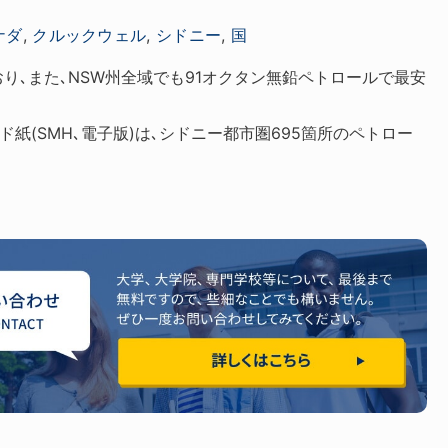
ナダ
,
クルックウェル
,
シドニー
,
国
り､また､NSW州全域でも91オクタン無鉛ペトロールで最安
ド紙(SMH､電子版)は､シドニー都市圏695箇所のペトロー