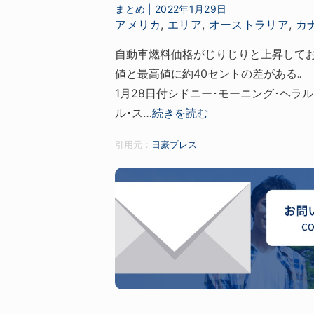
まとめ
|
2022年1月29日
アメリカ
,
エリア
,
オーストラリア
,
カ
自動車燃料価格がじりじりと上昇してお
値と最高値に約40セントの差がある｡
1月28日付シドニー･モーニング･ヘラル
ル･ス…
続きを読む
引用元：
日豪プレス