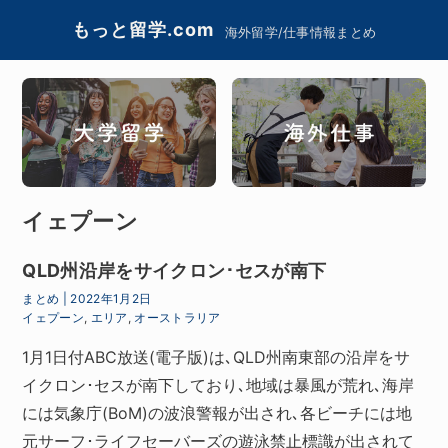
もっと留学.com
海外留学/仕事情報まとめ
イェプーン
QLD州沿岸をサイクロン･セスが南下
まとめ
|
2022年1月2日
イェプーン
,
エリア
,
オーストラリア
1月1日付ABC放送(電子版)は､QLD州南東部の沿岸をサ
イクロン･セスが南下しており､地域は暴風が荒れ､海岸
には気象庁(BoM)の波浪警報が出され､各ビーチには地
元サーフ･ライフセーバーズの遊泳禁止標識が出されて