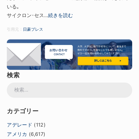
いる｡
サイクロン･セス…
続きを読む
引用元：
日豪プレス
検索
検
索:
カテゴリー
アデレード
(112)
アメリカ
(6,617)