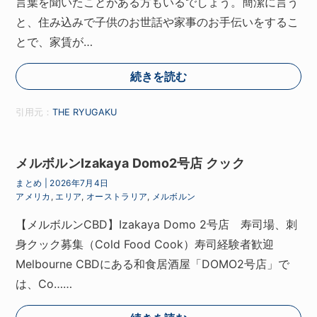
言葉を聞いたことがある方もいるでしょう。簡潔に言う
と、住み込みで子供のお世話や家事のお手伝いをするこ
とで、家賃が…
続きを読む
引用元：
THE RYUGAKU
メルボルンIzakaya Domo2号店 クック
まとめ
|
2026年7月4日
アメリカ
,
エリア
,
オーストラリア
,
メルボルン
【メルボルンCBD】Izakaya Domo 2号店 寿司場、刺
身クック募集（Cold Food Cook）寿司経験者歓迎
Melbourne CBDにある和食居酒屋「DOMO2号店」で
は、Co……