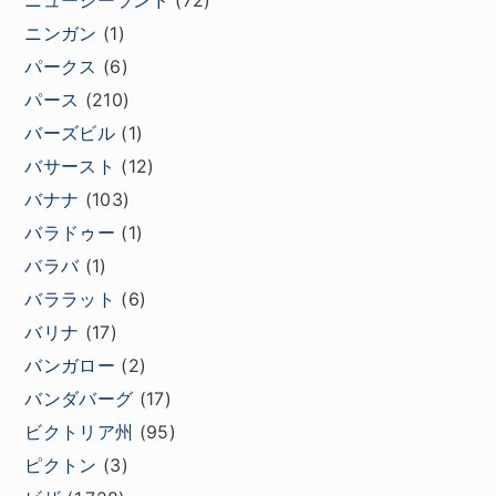
ニュージーランド
(72)
ニンガン
(1)
パークス
(6)
パース
(210)
バーズビル
(1)
バサースト
(12)
バナナ
(103)
バラドゥー
(1)
バラバ
(1)
バララット
(6)
バリナ
(17)
バンガロー
(2)
バンダバーグ
(17)
ビクトリア州
(95)
ピクトン
(3)