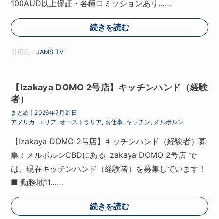
100AUD以上保証・各種コミッションあり……
続きを読む
引用元：
JAMS.TV
【Izakaya DOMO 2号店】キッチンハンド（経験
者）
まとめ
|
2026年7月21日
アメリカ
,
エリア
,
オーストラリア
,
お仕事
,
キッチン
,
メルボルン
【Izakaya DOMO 2号店】キッチンハンド（経験者）募
集！メルボルンCBDにある Izakaya DOMO 2号店 で
は、現在キッチンハンド（経験者）を募集しています！
■ 勤務地11……
続きを読む