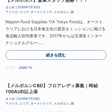
【メルボルン】倉庫スタッフ急募！！！
まとめ
|
2026年7月30日
アメリカ
,
エリア
,
オーストラリア
,
メルボルン
,
国
Nippon Food Supplies T/A Tokyo Foodは、オースト
ラリアにおける日本食文化の普及をミッションに掲げる
食品輸入卸売業者です。2017年からは宝酒造インター
ナショナルグルー……
続きを読む
引用元：
JAMS.TV
【メルボルンCBD】フロアレディ募集｜時給
100AUD以上保
まとめ
|
2026年7月29日
アメリカ
,
エリア
,
オーストラリア
,
メルボルン
,
国