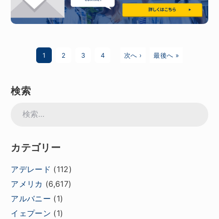
1
2
3
4
次へ ›
最後へ »
検索
検
索:
カテゴリー
アデレード
(112)
アメリカ
(6,617)
アルバニー
(1)
イェプーン
(1)