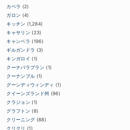
カペラ
(2)
ガロン
(4)
キッチン
(1,284)
キャサリン
(23)
キャンベラ
(196)
ギルガンドラ
(3)
キンガロイ
(1)
クーナバラブラン
(1)
クーナンブル
(1)
グーンディウィンディ
(1)
クイーンズランド州
(96)
クラジョン
(1)
グラフトン
(8)
クリーニング
(88)
クリクリ
(1)