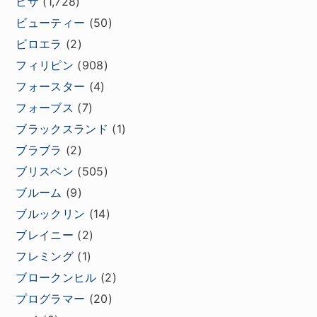
ビザ
(1,728)
ビューティー
(50)
ビロエラ
(2)
フィリピン
(908)
フォースター
(4)
フォーブス
(7)
ブラックスランド
(1)
ブラブラ
(2)
ブリスベン
(505)
ブルーム
(9)
ブルックリン
(14)
ブレイニー
(2)
フレミング
(1)
ブロークンヒル
(2)
プログラマー
(20)