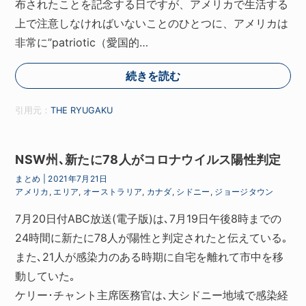
布されたことを記念する日ですが、アメリカで生活する
上で注意しなければいないことのひとつに、アメリカは
非常に”patriotic（愛国的…
続きを読む
引用元：
THE RYUGAKU
NSW州､新たに78人がコロナウイルス陽性判定
まとめ
|
2021年7月21日
アメリカ
,
エリア
,
オーストラリア
,
カナダ
,
シドニー
,
ジョージタウン
7月20日付ABC放送(電子版)は､7月19日午後8時までの
24時間に新たに78人が陽性と判定されたと伝えている｡
また､21人が感染力のある時期に自宅を離れて市中を移
動していた｡
ケリー･チャント主席医務官は､大シドニー地域で感染経