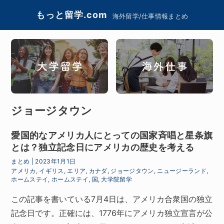
もっと留学.com
海外留学/仕事情報まとめ
ジョージタウン
愛国的なアメリカ人にとっての国家斉唱と星条旗
とは？独立記念日にアメリカの歴史を考える
まとめ
|
2023年1月1日
アメリカ
,
イギリス
,
エリア
,
カナダ
,
ジョージタウン
,
ニュージーランド
,
ホームステイ
,
ホームステイ
,
国
,
大学院留学
この記事を書いている7月4日は、アメリカ合衆国の独立
記念日です。正確には、1776年にアメリカ独立宣言が公