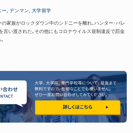
ニー
,
デンマン
,
大学留学
ドニーの家族がロックダウン中のシドニーを離れ､ハンター･バレ
を言い渡された｡その他にもコロナウイルス規制違反で罰金
｡