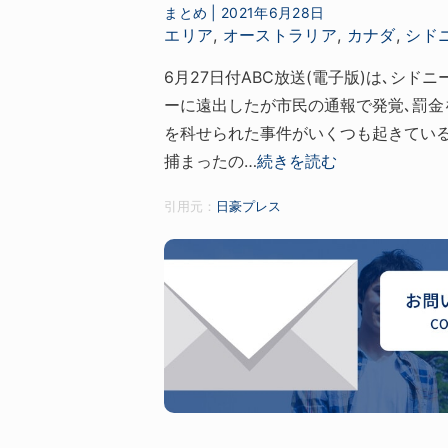
まとめ
|
2021年6月28日
エリア
,
オーストラリア
,
カナダ
,
シド
6月27日付ABC放送(電子版)は､シ
ーに遠出したが市民の通報で発覚､罰金
を科せられた事件がいくつも起きている
捕まったの…
続きを読む
引用元：
日豪プレス