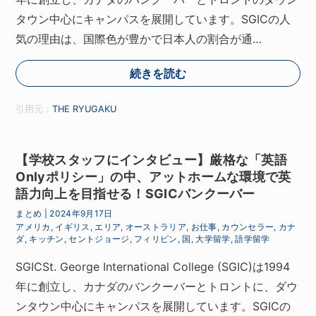
タウン中心にキャンパスを展開しています。SGICの人
気の理由は、国際色が豊かで日本人の割合が通…
続きを読む
引用元：
THE RYUGAKU
【学校スタッフにインタビュー】厳格な「英語
Onlyポリシー」の中、アットホームな環境で英
語力向上を目指せる！SGICバンクーバー
まとめ
|
2024年9月17日
アメリカ
,
イギリス
,
エリア
,
オーストラリア
,
お仕事
,
カウンセラー
,
カナ
ダ
,
キッチン
,
セントジョージ
,
フィリピン
,
国
,
大学留学
,
語学留学
SGICSt. George International College (SGIC)は1994
年に創立し、カナダのバンクーバーとトロントに、ダウ
ンタウン中心にキャンパスを展開しています。SGICの