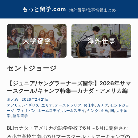
もっと留学.com
海外留学/仕事情報まとめ
セントジョージ
【ジュニア/ヤングラーナーズ留学】2026年サマ
ースクール/キャンプ特集―カナダ・アメリカ編
まとめ
|
2026年2月21日
アメリカ
,
イギリス
,
エリア
,
オーストラリア
,
お仕事
,
カナダ
,
セントジョ
ージ
,
フィリピン
,
ホームステイ
,
ホームステイ
,
ヤング
,
企画
,
国
,
大学留
学
,
語学留学
BLIカナダ・アメリカの語学学校で6月～8月に開催され
る小中高校生向けのサマースクール・サマーキャンプの