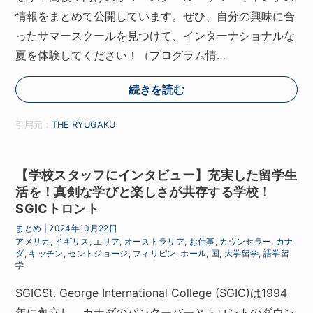
情報をまとめて公開しています。ぜひ、自分の興味に合
ったサマースクールを見つけて、インターナショナルな
夏を体験してください！（プログラム情…
続きを読む
引用元：
THE RYUGAKU
【学校スタッフにインタビュー】充実した留学生
活を！真剣な学びと楽しさが共存する学校！
SGICトロント
まとめ
|
2024年10月22日
アメリカ
,
イギリス
,
エリア
,
オーストラリア
,
お仕事
,
カウンセラー
,
カナ
ダ
,
キッチン
,
セントジョージ
,
フィリピン
,
ホール
,
国
,
大学留学
,
語学留
学
SGICSt. George International College (SGIC)は1994
年に創立し、カナダのバンクーバーとトロントのダウン