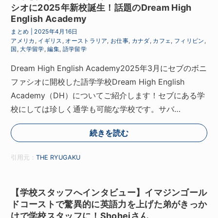
シオに2025年新校誕生！話題のDream High
English Academy
まとめ
|
2025年4月16日
アメリカ
,
イギリス
,
オーストラリア
,
お仕事
,
カナダ
,
カフェ
,
フィリピン
,
国
,
大学留学
,
編集
,
語学留学
Dream High English Academy2025年3月にセブのボニ
ファシオに開校した語学学校Dream High English
Academy（DH）についてご紹介します！セブにある学
校にしては珍しく通学も可能な学校です。サバ…
続きを読む
引用元：
THE RYUGAKU
【学校スタッフへインタビュー】イマジンゴール
ドコーストで驚異的に英語力を上げた弟がきっか
けで学校スタッフに！Shoheiさん