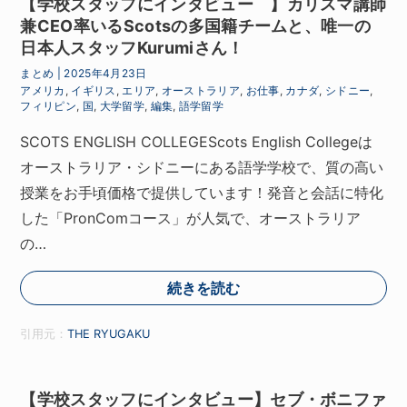
【学校スタッフにインタビュー 】カリスマ講師
兼CEO率いるScotsの多国籍チームと、唯一の
日本人スタッフKurumiさん！
まとめ
|
2025年4月23日
アメリカ
,
イギリス
,
エリア
,
オーストラリア
,
お仕事
,
カナダ
,
シドニー
,
フィリピン
,
国
,
大学留学
,
編集
,
語学留学
SCOTS ENGLISH COLLEGEScots English Collegeは
オーストラリア・シドニーにある語学学校で、質の高い
授業をお手頃価格で提供しています！発音と会話に特化
した「PronComコース」が人気で、オーストラリア
の…
続きを読む
引用元：
THE RYUGAKU
【学校スタッフにインタビュー】セブ・ボニファ