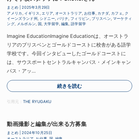
まとめ
|
2025年3月29日
アメリカ
,
イギリス
,
エリア
,
オーストラリア
,
お仕事
,
カナダ
,
カフェ
,
ク
イーンズランド州
,
シドニー
,
バリナ
,
フィリピン
,
ブリスベン
,
マーケティ
ング
,
メルボルン
,
国
,
大学留学
,
編集
,
語学留学
Imagine EducationImagine Educationは、オーストラ
リアのブリスベンとゴールドコーストに校舎がある語学
学校です。今回インタビューしたゴールドコーストに
は、サウスポートセントラルキャンパス・メインキャン
パス・アッ…
続きを読む
引用元：
THE RYUGAKU
動画撮影と編集が出来る方募集
まとめ
|
2024年10月25日
オーストラリア
,
お仕事
,
国
,
編集