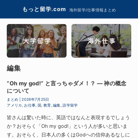
もっと留学.com
海外留学/仕事情報まとめ
編集
“Oh my god!” と言っちゃダメ！？ ― 神の概念
について
まとめ
|
2026年7月25日
アメリカ
,
お仕事
,
国
,
教育
,
編集
,
語学留学
皆さんは驚いた時に、英語ではなんと表現するでしょう
か？おそらく「Oh my god!」という人が多いと思いま
す。おそらく、日本人の多くはGodへの信仰あるなしに