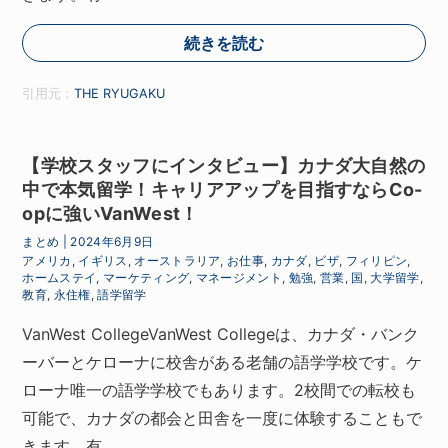
続きを読む
引用元：
THE RYUGAKU
【学校スタッフにインタビュー】カナダ大自然の
中で本気留学！キャリアアップを目指すならCo-
opに強いVanWest！
まとめ
|
2024年6月9日
アメリカ
,
イギリス
,
オーストラリア
,
お仕事
,
カナダ
,
ビザ
,
フィリピン
,
ホームステイ
,
マーケティング
,
マネージメント
,
勉強
,
営業
,
国
,
大学留学
,
教育
,
永住権
,
語学留学
VanWest CollegeVanWest Collegeは、カナダ・バンク
ーバーとケローナに校舎がある老舗の語学学校です。ケ
ローナ唯一の語学学校でもあります。2校間での転校も
可能で、カナダの都会と田舎を一度に体験することもで
きます。有…