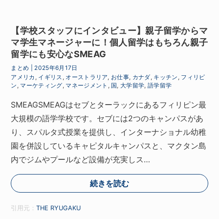
【学校スタッフにインタビュー】親子留学からマ
マ学生マネージャーに！個人留学はもちろん親子
留学にも安心なSMEAG
まとめ
|
2025年6月17日
アメリカ
,
イギリス
,
オーストラリア
,
お仕事
,
カナダ
,
キッチン
,
フィリピ
ン
,
マーケティング
,
マネージメント
,
国
,
大学留学
,
語学留学
SMEAGSMEAGはセブとターラックにあるフィリピン最
大規模の語学学校です。セブには2つのキャンパスがあ
り、スパルタ式授業を提供し、インターナショナル幼稚
園を併設しているキャピタルキャンパスと、マクタン島
内でジムやプールなど設備が充実しス…
続きを読む
引用元：
THE RYUGAKU