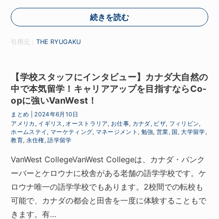
続きを読む
引用元：
THE RYUGAKU
【学校スタッフにインタビュー】カナダ大自然の
中で本気留学！キャリアアップを目指すならCo-
opに強いVanWest！
まとめ
|
2024年6月10日
アメリカ
,
イギリス
,
オーストラリア
,
お仕事
,
カナダ
,
ビザ
,
フィリピン
,
ホームステイ
,
マーケティング
,
マネージメント
,
勉強
,
営業
,
国
,
大学留学
,
教育
,
永住権
,
語学留学
VanWest CollegeVanWest Collegeは、カナダ・バンク
ーバーとケロウナに校舎がある老舗の語学学校です。ケ
ロウナ唯一の語学学校でもあります。2校間での転校も
可能で、カナダの都会と田舎を一度に体験することもで
きます。有…