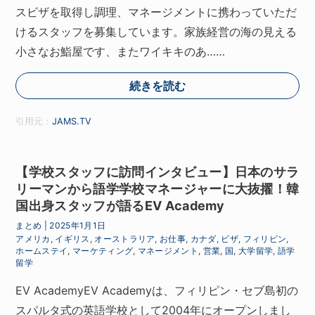
スビザを取得し調理、マネージメントに携わっていただ
けるスタッフを募集しています。家族経営の海の見える
小さなお鮨屋です、またワイキキのあ……
続きを読む
引用元：
JAMS.TV
【学校スタッフに訪問インタビュー】日本のサラ
リーマンから語学学校マネージャーに大抜擢！韓
国出身スタッフが語るEV Academy
まとめ
|
2025年1月1日
アメリカ
,
イギリス
,
オーストラリア
,
お仕事
,
カナダ
,
ビザ
,
フィリピン
,
ホームステイ
,
マーケティング
,
マネージメント
,
営業
,
国
,
大学留学
,
語学
留学
EV AcademyEV Academyは、フィリピン・セブ島初の
スパルタ式の英語学校として2004年にオープンしまし