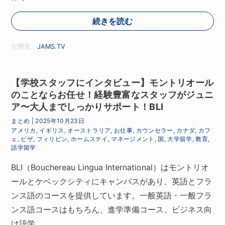
続きを読む
引用元：
JAMS.TV
【学校スタッフにインタビュー】モントリオール
のことならお任せ！経験豊富なスタッフがジュニ
ア〜大人までしっかりサポート！BLI
まとめ
|
2025年10月23日
アメリカ
,
イギリス
,
オーストラリア
,
お仕事
,
カウンセラー
,
カナダ
,
カフ
ェ
,
ビザ
,
フィリピン
,
ホームステイ
,
マネージメント
,
国
,
大学留学
,
教育
,
語学留学
BLI（Bouchereau Lingua International）はモントリオ
ールとケベックシティにキャンパスがあり、英語とフラ
ンス語のコースを提供しています。一般英語・一般フラ
ンス語コースはもちろん、進学準備コース、ビジネス向
け語学…