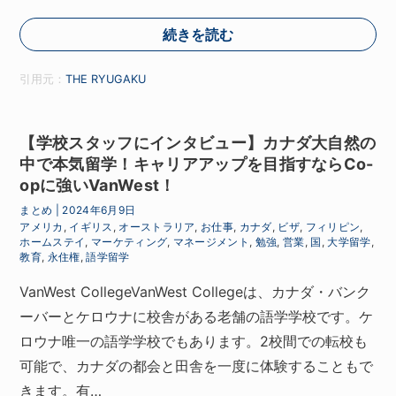
続きを読む
引用元：
THE RYUGAKU
【学校スタッフにインタビュー】カナダ大自然の
中で本気留学！キャリアアップを目指すならCo-
opに強いVanWest！
まとめ
|
2024年6月9日
アメリカ
,
イギリス
,
オーストラリア
,
お仕事
,
カナダ
,
ビザ
,
フィリピン
,
ホームステイ
,
マーケティング
,
マネージメント
,
勉強
,
営業
,
国
,
大学留学
,
教育
,
永住権
,
語学留学
VanWest CollegeVanWest Collegeは、カナダ・バンク
ーバーとケロウナに校舎がある老舗の語学学校です。ケ
ロウナ唯一の語学学校でもあります。2校間での転校も
可能で、カナダの都会と田舎を一度に体験することもで
きます。有…