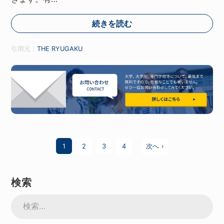
続きを読む
引用元：
THE RYUGAKU
1
2
3
4
次へ ›
検索
検
索: