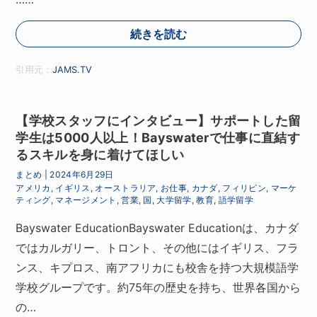
続きを読む
引用元：
JAMS.TV
【学校スタッフにインタビュー】サポートした留
学生は5000人以上！Bayswaterで仕事に直結す
るスキルを身に着けてほしい
まとめ
|
2024年6月29日
アメリカ
,
イギリス
,
オーストラリア
,
お仕事
,
カナダ
,
フィリピン
,
マーケ
ティング
,
マネージメント
,
営業
,
国
,
大学留学
,
教育
,
語学留学
Bayswater EducationBayswater Educationは、カナダ
ではカルガリー、トロント、その他にはイギリス、フラ
ンス、キプロス、南アフリカにも校舎を持つ大規模語学
学校グループです。約75年の歴史を持ち、世界各国から
の…