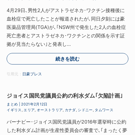
4月29日､男性2人がアストラゼネカ･ワクチン接種後に
血栓症で死亡したことが報道されたが､同日夕刻には豪
医薬品管理局(TGA)が､｢NSW州で発生した2人の血栓症
死亡患者とアストラゼネカ･ワクチンとの関係を示す証
拠が見当たらない｣と発表し…
続きを読む
引用元：
日豪プレス
ジョイス国民党議員公約の利水ダム｢欠陥計画｣
まとめ
|
2021年2月12日
イギリス
,
エリア
,
オーストラリア
,
カナダ
,
シドニー
,
タムワース
バーナビー･ジョイス国民党議員が2016年選挙時に公約
した利水ダム計画が生産性委員会の審査で､｢まったく夢