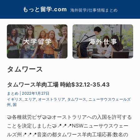
もっと留学.com
海外留学/仕事情報まとめ
タムワース
タムワース羊肉工場 時給$32.12-35.43
まとめ
|
2022年1月27日
イギリス
,
エリア
,
オーストラリア
,
タムワース
,
ニューサウスウェールズ
州
,
国
🤝各種就労ビザ🤝🤝オーストラリアへの入国を許可する
ことを決定しました🤝📍📍📍NSWニューサウスウェー
ルズ州📍📍📍音楽の都タムワース羊肉工場応募:数名の