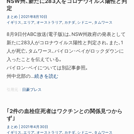
NSW州､新たに283人をコロナウイルス陽性と判
定
まとめ
|
2021年8月10日
イギリス
,
エリア
,
オーストラリア
,
カナダ
,
シドニー
,
タムワース
8月9日付ABC放送(電子版)は､NSW州政府の発表として
新たに283人がコロナウイルス陽性と判定され､また､1
人が死亡､タムワース､バイロン･ベイがロックダウンに
入ったことを伝えている｡
バイロン･ベイについては別記事参照｡
州中北部の…
続きを読む
引用元：
日豪プレス
｢2件の血栓症死者はワクチンとの関係見つから
ず｣
まとめ
|
2021年4月30日
イギリス
,
エリア
,
オーストラリア
,
カナダ
,
シドニー
,
タムワース