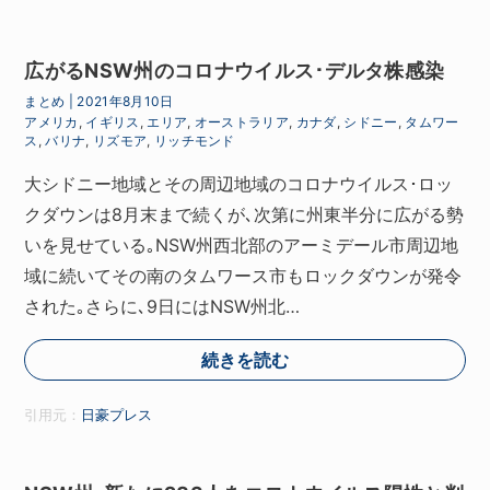
広がるNSW州のコロナウイルス･デルタ株感染
まとめ
|
2021年8月10日
アメリカ
,
イギリス
,
エリア
,
オーストラリア
,
カナダ
,
シドニー
,
タムワー
ス
,
バリナ
,
リズモア
,
リッチモンド
大シドニー地域とその周辺地域のコロナウイルス･ロッ
クダウンは8月末まで続くが､次第に州東半分に広がる勢
いを見せている｡NSW州西北部のアーミデール市周辺地
域に続いてその南のタムワース市もロックダウンが発令
された｡さらに､9日にはNSW州北…
続きを読む
引用元：
日豪プレス