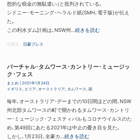
想的な税金の無駄遣い｣と批判されている｡
シドニー･モーニング･ヘラルド紙(SMH､電子版)が伝え
た｡
この利水ダム計画は､NSW州…
続きを読む
引用元：
日豪プレス
バーチャル･タムワース･カントリー･ミュージッ
ク･フェス
まとめ
|
2021年1月24日
イギリス
,
エリア
,
オーストラリア
,
タムワース
,
国
毎年､オーストラリア･デーまでの10日間ほどの間､NSW
州北部タムワースの町で開かれるタムワース･カントリ
ー･ミュージック･フェスティバルもコロナウイルスのた
め､第49回にあたる2021年は中止の憂き目を見た｡
しかし､1月23日､全豪カ…
続きを読む