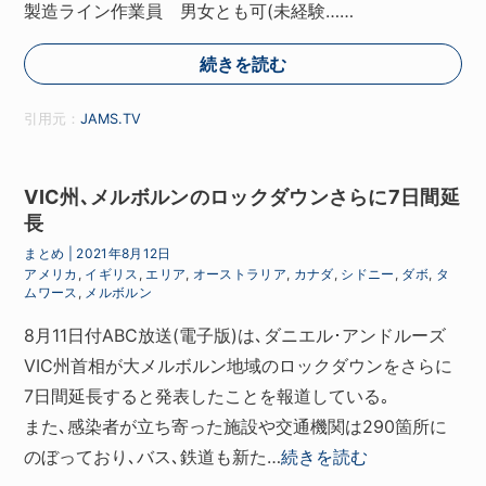
製造ライン作業員 男女とも可(未経験……
続きを読む
引用元：
JAMS.TV
VIC州､メルボルンのロックダウンさらに7日間延
長
まとめ
|
2021年8月12日
アメリカ
,
イギリス
,
エリア
,
オーストラリア
,
カナダ
,
シドニー
,
ダボ
,
タ
ムワース
,
メルボルン
8月11日付ABC放送(電子版)は､ダニエル･アンドルーズ
VIC州首相が大メルボルン地域のロックダウンをさらに
7日間延長すると発表したことを報道している｡
また､感染者が立ち寄った施設や交通機関は290箇所に
のぼっており､バス､鉄道も新た…
続きを読む